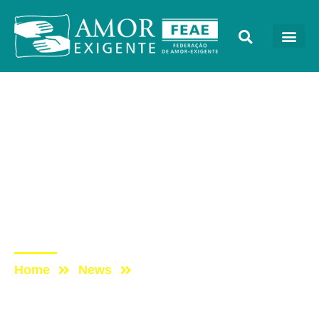
Cada Vez Melhor
Post: Programa Cada Vez
Melhor com Amor-
Exigente – Dia
Internacional de Combate
às Drogas
Home
News
Post