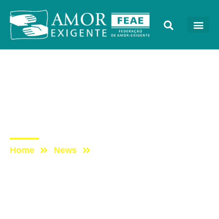
AE na Redevida
Post: AE NO PROGRAMA
VIDA MELHOR –
REDEVIDA – 22/04/2024
Home
News
Post