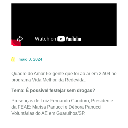
maio 3, 2024
Quadro do Amor-Exigente que foi ao ar em 22/04 no
programa Vida Melhor, da Redevida.
Tema: É possível festejar sem drogas?
Presenças de Luiz Fernando Cauduro, Presidente
da FEAE; Marisa Panucci e Débora Panucci,
Voluntárias do AE em Guarulhos/SP.