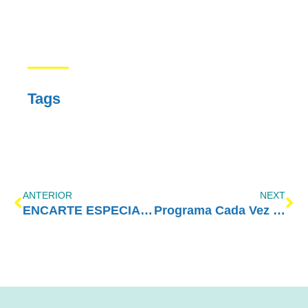
Tags
ANTERIOR
NEXT
ENCARTE ESPECIAL – MAIO/2024
Programa Cada Vez Melhor com Amor-Exigente – Respeitar e Cumprir Regras