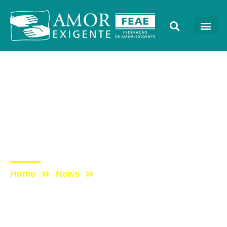
Cada Vez Melhor
Post: Programa Cada Vez
Melhor com Amor-
Exigente – Respeitar e
Cumprir Regras
Home
News
Post