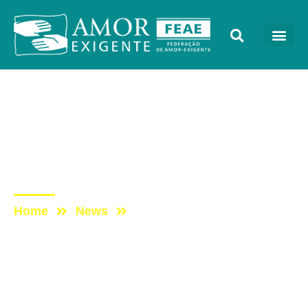
AE na Redevida
Post: AE NO PROGRAMA
VIDA MELHOR –
REDEVIDA – 28/06/2021
Home
News
Post