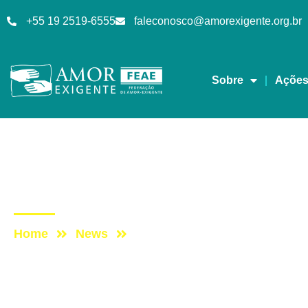
+55 19 2519-6555
faleconosco@amorexigente.org.br
Sobre
Açõe
Notícias
Post: Amor-Exigente n
Home
News
Post