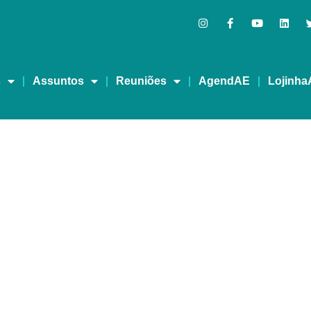
s
Assuntos
Reuniões
AgendAE
Lojinha
a TV Tribuna