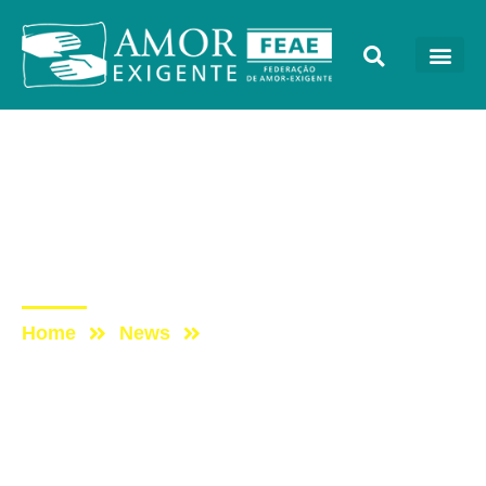
AE na Redevida
Post: AE NO PROGRAMA
VIDA MELHOR –
REDEVIDA – 30/03/2020
Home
News
Post