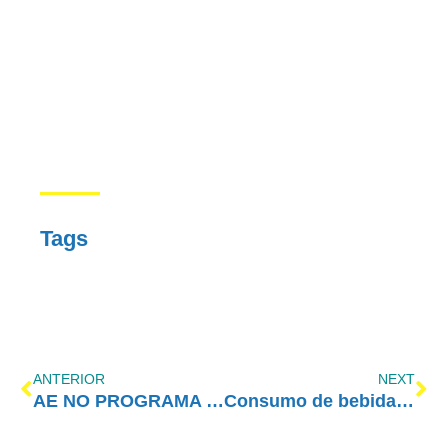
Tags
ANTERIOR
NEXT
AE NO PROGRAMA VIDA MELHOR – REDEVIDA – 30/03/2020
Consumo de bebidas alcoólicas durante isolamento pode piorar sintomas de ansiedade e depressão