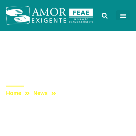
Sem categoria
Post: Amor-Exigente na
semana da Prevenção dos
Patrulheiros de Campinas
Home
News
Post