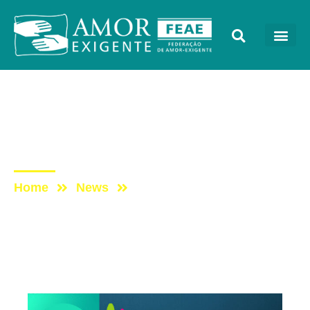
AE na Mídia
Post: Boletim do AE na
Rádio Vibe Mundial
Home
News
Post