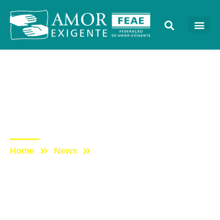
Artigos
Post: ANÁLISE DA CRISE
NA SITUAÇÃO
BRASILEIRA
Home
News
Post