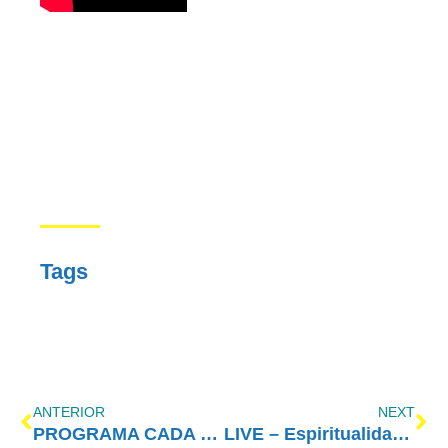
Tags
ANTERIOR
NEXT
PROGRAMA CADA VEZ MELHOR COM AMOR-EXIGENTE – 17/08/2020
LIVE – Espiritualidade Pluralista: Respeito, Interesse e Enriquecimento