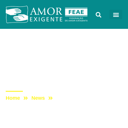
Lives
Post: LIVE –
Espiritualidade Pluralista:
Respeito, Interesse e
Enriquecimento
Home
News
Post