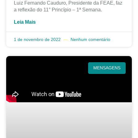
Luiz Fernando Cauduro, Presidente da FEAE, faz
a reflexão do 11° Princípio – 1ª Semana.
Leia Mais
1 de novembro de 2022
Nenhum comentário
MENSAGENS