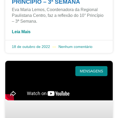
PRINCÍPIO – 3ª SEMANA
Eva Maria Lemos, Coordenadora da Regional
Paulistana Centro, faz a reflexão do 10° Princípio
– 3ª Semana.
Leia Mais
18 de outubro de 2022
Nenhum comentário
MENSAGENS