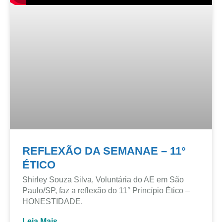
REFLEXÃO DA SEMANAE – 11°
ÉTICO
Shirley Souza Silva, Voluntária do AE em São
Paulo/SP, faz a reflexão do 11° Princípio Ético –
HONESTIDADE.
Leia Mais