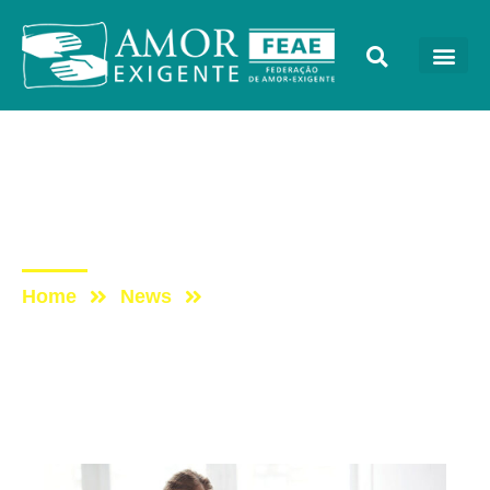
Artigos
Post: BOM PAI OU PAI
BONZINHO?
Home
News
Post