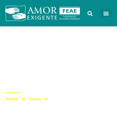
AE na Redevida
Post: [Entrevista] A
REINSERÇÃO SOCIAL
PARA O DEPENDENTE
QUÍMICO E A SUA
FAMÍLIA
Home
News
Post