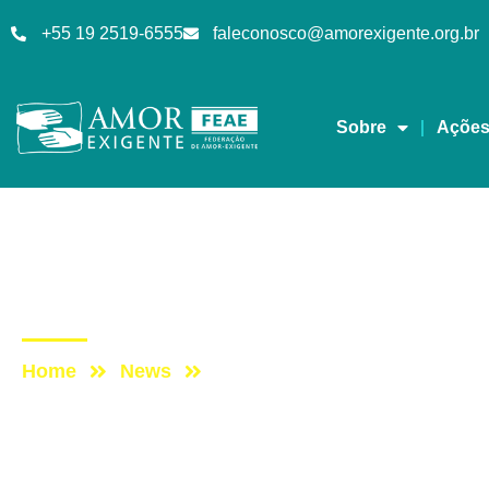
+55 19 2519-6555
faleconosco@amorexigente.org.br
Sobre
Açõe
Mensagens
Post: Bora lá: Congre
Home
News
Post