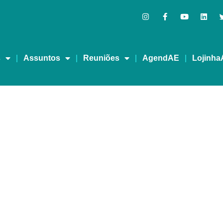
s
Assuntos
Reuniões
AgendAE
Lojinha
sso 2025