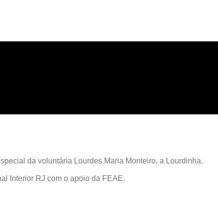
special da voluntária Lourdes Maria Monteiro, a Lourdinha.
al Interior RJ com o apoio da FEAE.