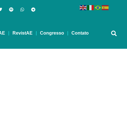
AE
RevistAE
Congresso
Contato
s