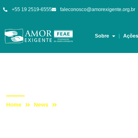
+55 19 2519-6555
faleconosco@amorexigente.org.br
Sobre
Açõe
Lives
Post: DomingueirAE –
Home
News
Post