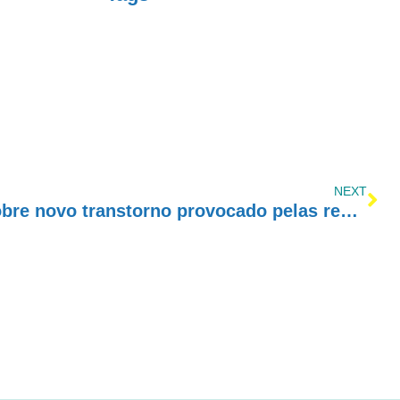
NEXT
Neurocientista alerta sobre novo transtorno provocado pelas redes sociais que tem crescido entre jovens