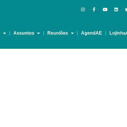
s
Assuntos
Reuniões
AgendAE
Lojinha
 A Sobriedade em Verso