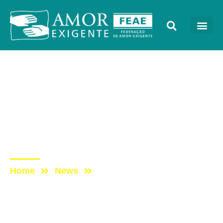
Lives
Post: DomingueirAE –
Como o trabalho
voluntário favorece a
minha recuperação?
Home
News
Post