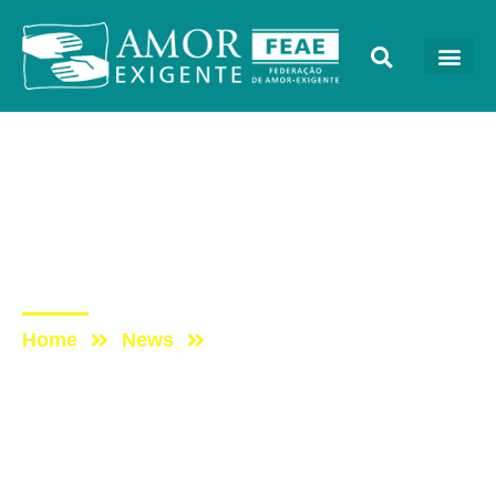
Lives
Post: DomingueirAE –
Para fazer o bem, precisa
ser perfeito?
Home
News
Post