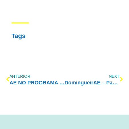
Tags
ANTERIOR
NEXT
AE NO PROGRAMA VIDA MELHOR – REDEVIDA – 20/05/2024
DomingueirAE – Para fazer o bem, precisa ser perfeito?