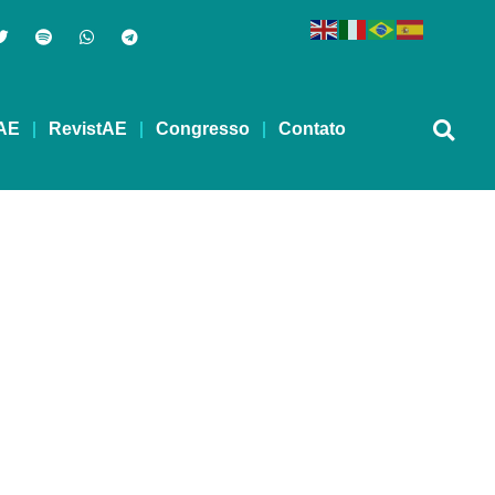
AE
RevistAE
Congresso
Contato
reconhecer?