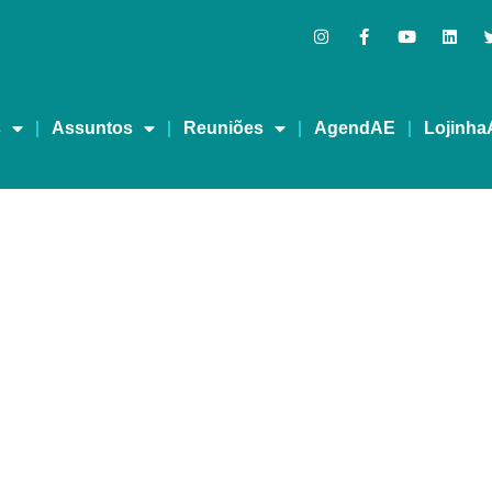
s
Assuntos
Reuniões
AgendAE
Lojinha
 Procrastinação, como 