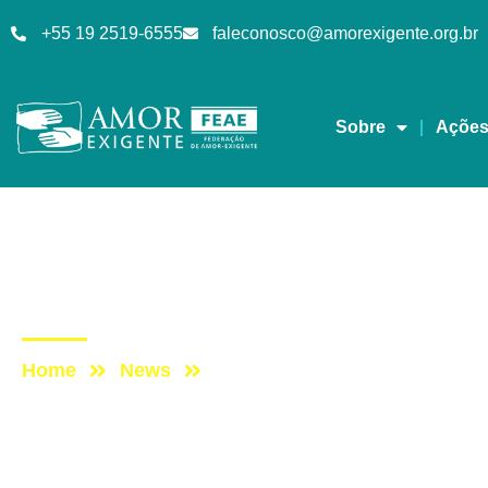
+55 19 2519-6555
faleconosco@amorexigente.org.br
Sobre
Açõe
Lives
Post: DomingueirAE –
Home
News
Post