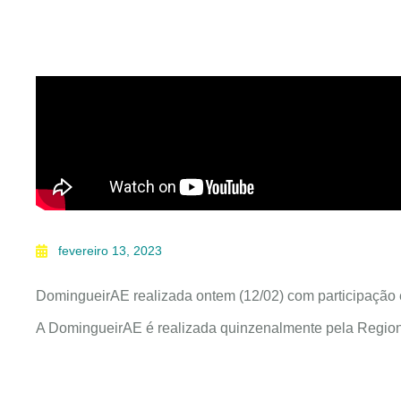
fevereiro 13, 2023
DomingueirAE realizada ontem (12/02) com participação 
A DomingueirAE é realizada quinzenalmente pela Region