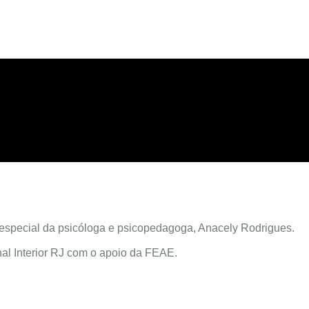
especial da psicóloga e psicopedagoga, Anacely Rodrigues.
al Interior RJ com o apoio da FEAE.