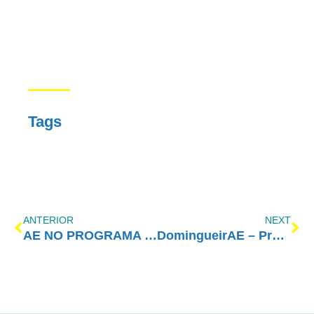
Tags
ANTERIOR
NEXT
AE NO PROGRAMA VIDA MELHOR – REDEVIDA – 30/01/2023
DomingueirAE – Procrastinação, como reconhecer?