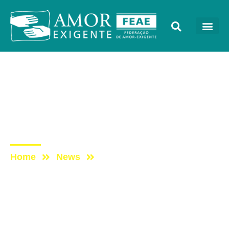
Mensagens
Post: Edital de
Convocação – Assembleia
Geral – 2016
Home
News
Post