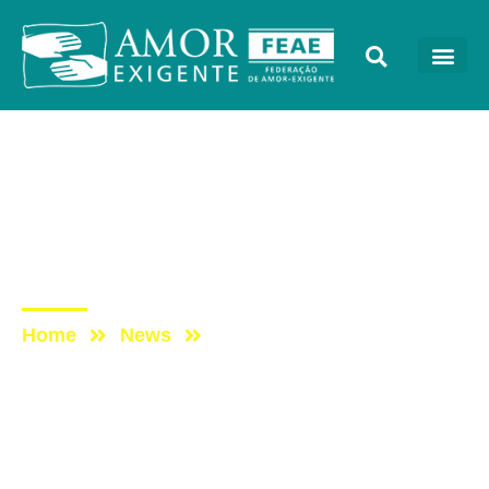
AE na Mídia
Post: PROGRAMA
TOCANDO EM FRENTE
FAMÍLIA COM AE (17/09)
Home
News
Post