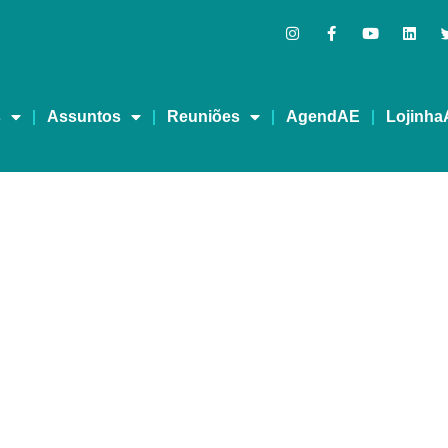
s
Assuntos
Reuniões
AgendAE
Lojinha
A MELHOR – REDEVIDA 