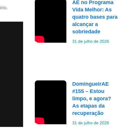
AE no Programa
rio.
Vida Melhor: As
quatro bases para
alcançar a
sobriedade
31 de julho de 2026
DomingueirAE
#155 – Estou
limpo, e agora?
As etapas da
recuperação
31 de julho de 2026