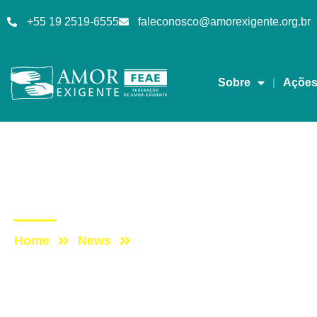
+55 19 2519-6555
faleconosco@amorexigente.org.br
Sobre
Açõe
Sem categoria
Post: PROGRAMA VID
Home
News
Post