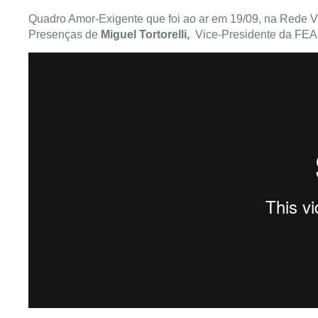
Quadro Amor-Exigente que foi ao ar em 19/09, na Rede V
Presenças de
Miguel Tortorelli,
Vice-Presidente da FEA