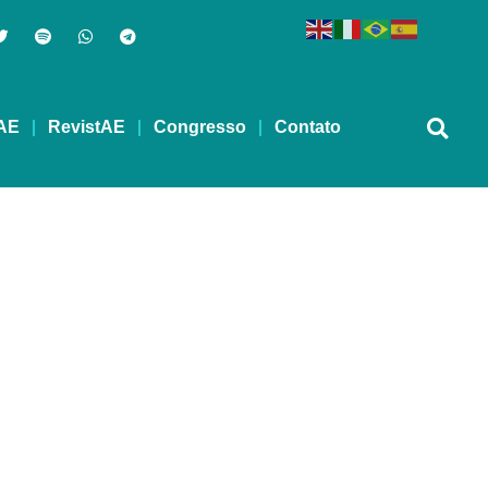
AE
RevistAE
Congresso
Contato
– 19/09