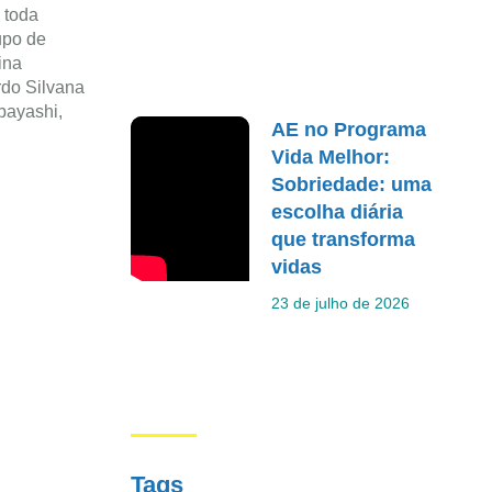
 toda
upo de
ina
do Silvana
bayashi,
AE no Programa
Vida Melhor:
Sobriedade: uma
escolha diária
que transforma
vidas
23 de julho de 2026
Tags