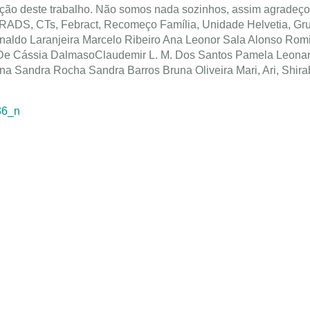
ão deste trabalho.
Não somos nada sozinhos, assim agradeço
ADS, CTs, Febract, Recomeço Família, Unidade Helvetia, Gr
aldo Laranjeira Marcelo Ribeiro Ana Leonor Sala Alonso Rom
a De Cássia DalmasoClaudemir L. M. Dos Santos Pamela Leonar
a Sandra Rocha Sandra Barros Bruna Oliveira Mari, Ari, Shira