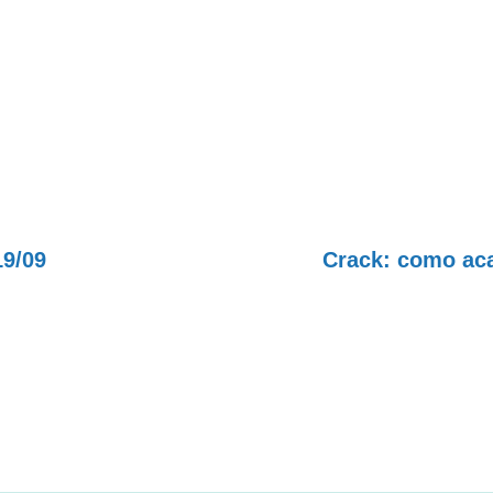
9/09
Crack: como aca