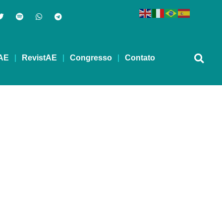
AE
RevistAE
Congresso
Contato
kmin