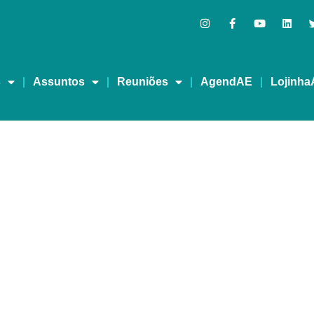
s
Assuntos
Reuniões
AgendAE
Lojinha
Governador Geraldo Alc