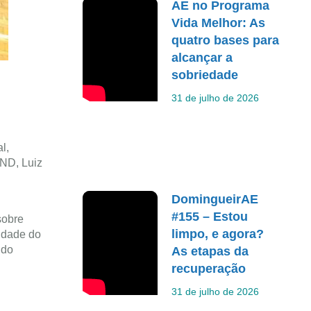
AE no Programa
Vida Melhor: As
quatro bases para
alcançar a
sobriedade
31 de julho de 2026
l,
ND, Luiz
DomingueirAE
#155 – Estou
sobre
limpo, e agora?
idade do
 do
As etapas da
recuperação
31 de julho de 2026