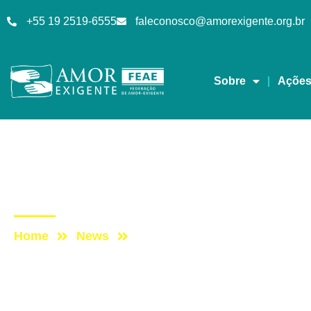
+55 19 2519-6555
faleconosco@amorexigente.org.br
Sobre
Açõe
Eventos
Post: Reunião com o 
Home
News
Post