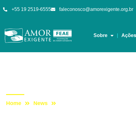
+55 19 2519-6555
faleconosco@amorexigente.org.br
Sobre
Açõe
Encartes
Post: ENCARTE ESPEC
Home
News
Post