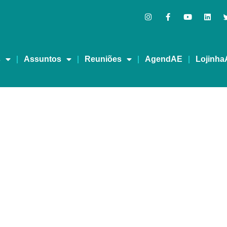
s
Assuntos
Reuniões
AgendAE
Lojinha
IAL – Fevereiro/2024