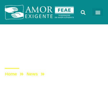
AE na Redevida
Post: [ENTREVISTA] A
DESCRIMINALIZAÇÃO
DAS DROGAS NO BRASIL
Home
News
Post