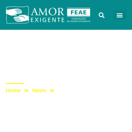
AE na Mídia
Post: Tocando em Frente
Família com Amor-
Exigente
Home
News
Post