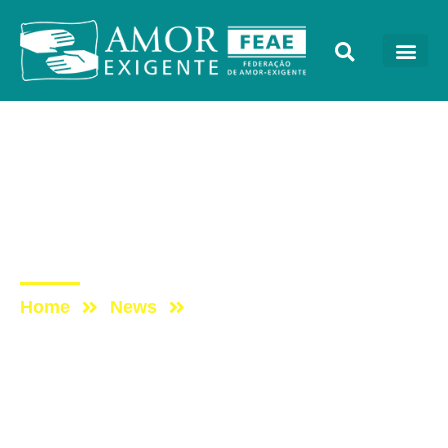
AE na Redevida
Post: [Entrevista]
Comportamento dos Pais
– A Busca do Equilíbrio
Home
News
Post