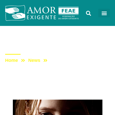
Artigos
Post: Troca de papéis
Home
News
Post