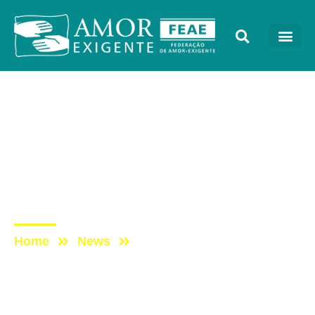
Notícias
Post: FEAE entrou com
representação na Justiça
contra festa da cerveja em
Campinas
Home
News
Post