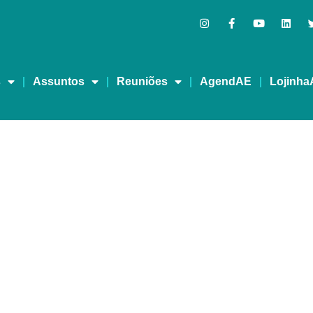
s
Assuntos
Reuniões
AgendAE
Lojinha
ro dia do Congresso AE 