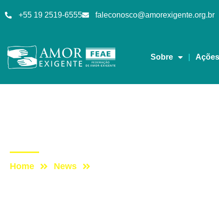
+55 19 2519-6555
faleconosco@amorexigente.org.br
Sobre
Açõe
Sem categoria
Post: Fotos do tercei
Home
News
Post