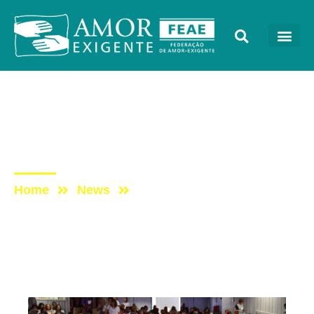
Sem categoria
Post: Fotos do segundo
dia do Congresso AE
Home
News
Post