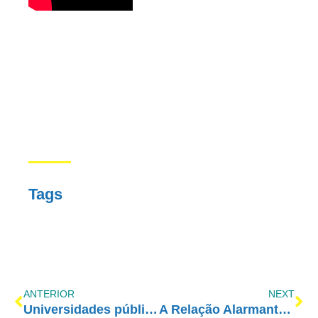
Tags
ANTERIOR
NEXT
Universidades públicas têm território livre para a maconha
A Relação Alarmante entre SUICÍDIO e Uso de Álcool e Drogas Entre Jovens