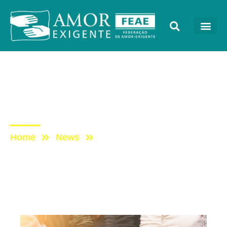
Artigos
Post: Grupo de apoio: por
que frequentar?
Home
News
Post