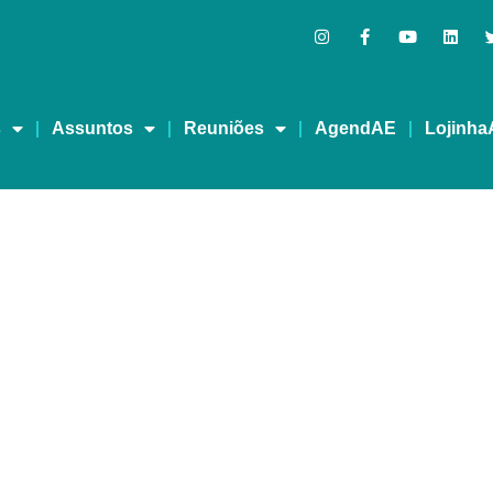
s
Assuntos
Reuniões
AgendAE
Lojinha
blicas têm território li