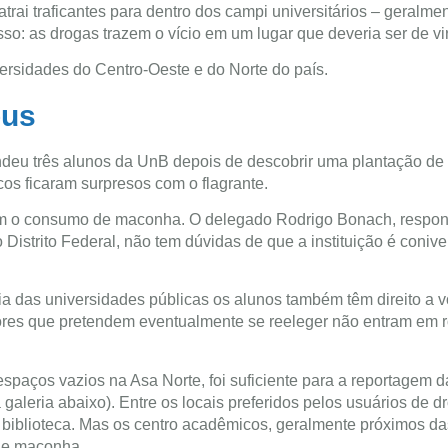
atrai traficantes para dentro dos campi universitários – geralme
so: as drogas trazem o vício em um lugar que deveria ser de vi
versidades do Centro-Oeste e do Norte do país.
pus
prendeu três alunos da UnB depois de descobrir uma plantação 
os ficaram surpresos com o flagrante.
com o consumo de maconha. O delegado Rodrigo Bonach, respon
istrito Federal, não tem dúvidas de que a instituição é coniv
ria das universidades públicas os alunos também têm direito a v
eitores que pretendem eventualmente se reeleger não entram em r
spaços vazios na Asa Norte, foi suficiente para a reportagem 
leria abaixo). Entre os locais preferidos pelos usuários de d
 a biblioteca. Mas os centro acadêmicos, geralmente próximos da
de maconha.