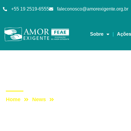
+55 19 2519-6555
faleconosco@amorexigente.org.br
Sobre
Açõe
Artigos
Post: Universidades pú
Home
News
Post