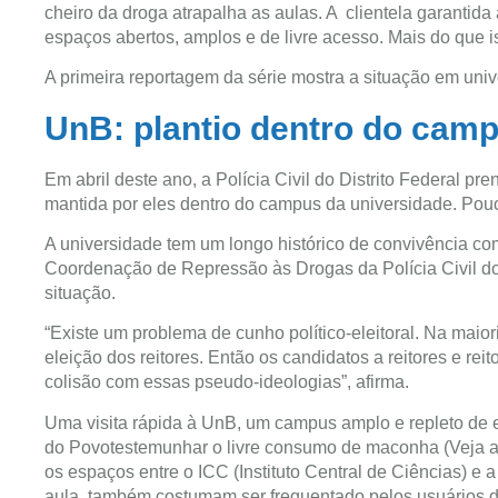
cheiro da droga atrapalha as aulas. A clientela garantida 
espaços abertos, amplos e de livre acesso. Mais do que is
A primeira reportagem da série mostra a situação em uni
UnB: plantio dentro do cam
Em abril deste ano, a Polícia Civil do Distrito Federal 
mantida por eles dentro do campus da universidade. Pouc
A universidade tem um longo histórico de convivência 
Coordenação de Repressão às Drogas da Polícia Civil do D
situação.
“Existe um problema de cunho político-eleitoral. Na maio
eleição dos reitores. Então os candidatos a reitores e r
colisão com essas pseudo-ideologias”, afirma.
Uma visita rápida à UnB, um campus amplo e repleto de e
do Povotestemunhar o livre consumo de maconha (Veja a ga
os espaços entre o ICC (Instituto Central de Ciências) e
aula, também costumam ser frequentado pelos usuários 