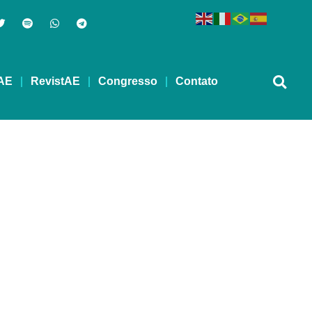
AE
RevistAE
Congresso
Contato
vre para a maconha