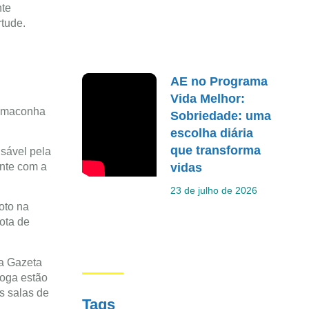
nte
rtude.
AE no Programa
Vida Melhor:
de maconha
Sobriedade: uma
escolha diária
que transforma
sável pela
vidas
ente com a
23 de julho de 2026
oto na
ota de
da Gazeta
roga estão
s salas de
Tags