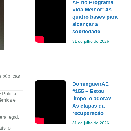
AE no Programa
Vida Melhor: As
quatro bases para
alcançar a
sobriedade
31 de julho de 2026
s públicas
DomingueirAE
#155 – Estou
 Polícia
limpo, e agora?
dêmica e
As etapas da
recuperação
ra legal.
31 de julho de 2026
is: o