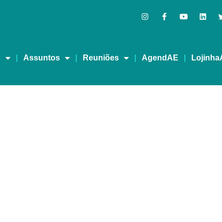
s
Assuntos
Reuniões
AgendAE
Lojinha
A MELHOR – REDEVIDA 