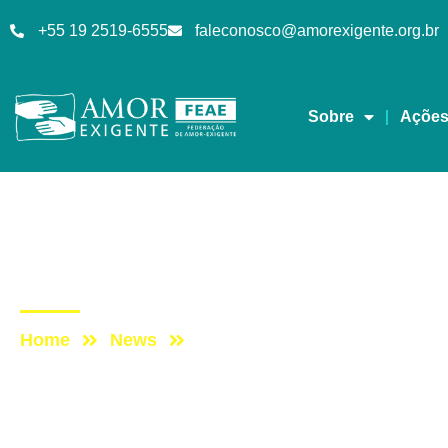
+55 19 2519-6555
faleconosco@amorexigente.org.br
Sobre
Açõe
Sem categoria
Post: PROGRAMA VID
Home
News
Post