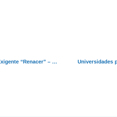
Seminário Internacional – Grupo de Amor-Exigente “Renacer” – Paso de los Libres – Corrientes – Argentina
Universidades p