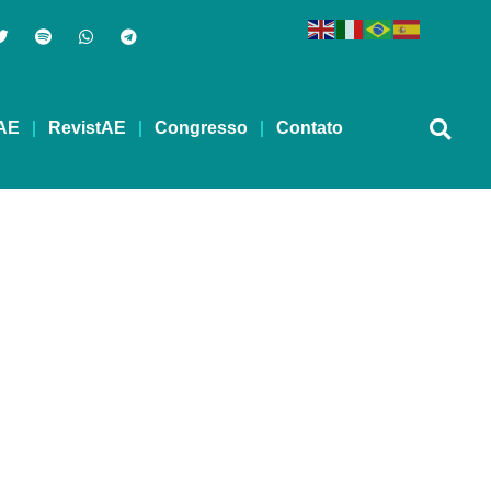
AE
RevistAE
Congresso
Contato
– 11/09