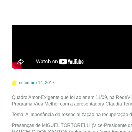
setembro 14, 2017
Quadro Amor-Exigente que foi ao ar em 11/09, na RedeVi
Programa Vida Melhor com a apresentadora Claudia Tenó
Tema: A importância da ressocialização na recuperação 
Presenças de MIGUEL TORTORELLI (Vice-Presidente d
MARCELO DOS SANTOS (Voluntário do Amor-Exigente)