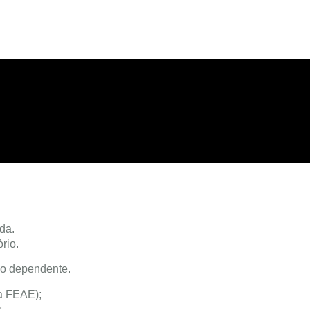
da.
rio.
do dependente.
a FEAE);
;