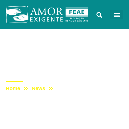
Notícias
Post: Há 31 anos, o Amor-
Exigente luta contra a
dependência química
Home
News
Post