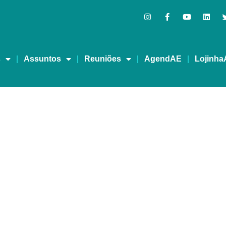
s
Assuntos
Reuniões
AgendAE
Lojinha
usando drogas. E agora?