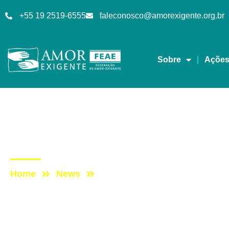
+55 19 2519-6555
faleconosco@amorexigente.org.br
Sobre
Açõe
Mensagens
Post: Meu filho está 
Home
News
Post