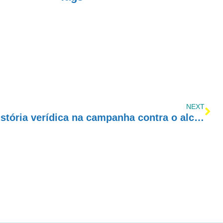
NEXT
Carta para Jack: uma história verídica na campanha contra o alcoolismo que emocionou o mundo