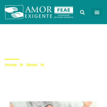
AE na Mídia
Post: Clipe – Programa
Vida Melhor no Jalapão
Home
News
Post