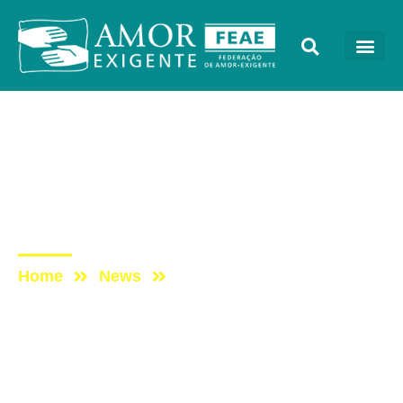
Sem categoria
Post: Programa Vida
Melhor – REDEVIDA –
20/03
Home
News
Post