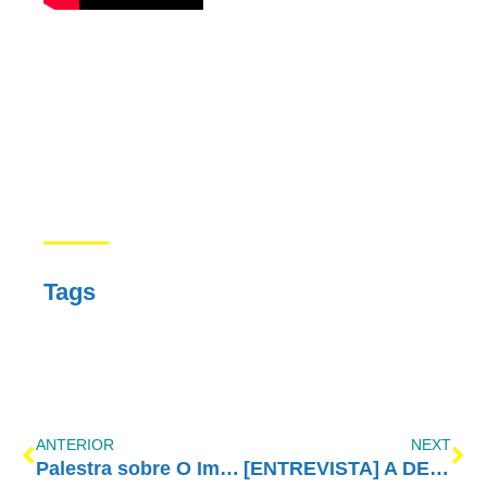
Tags
ANTERIOR
NEXT
Palestra sobre O Impacto da Legalização das Drogas – Kevin Sabet
[ENTREVISTA] A DEPENDÊNCIA QUÍMICA DE DOIS ÂNGULOS: O FAMILIAR E O DO DEPENDENTE QUÍMICO