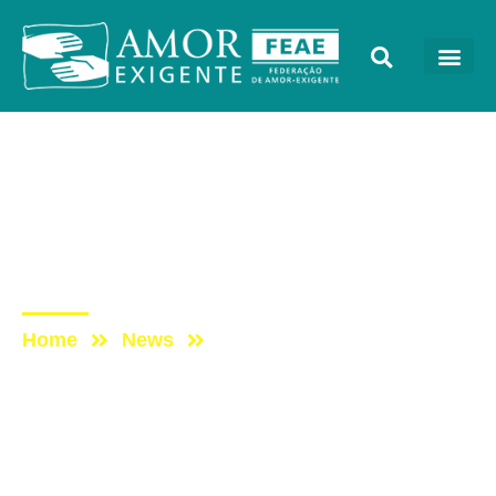
Artigos
Post: O desafio das
drogas e o consumo nas
ruas
Home
News
Post