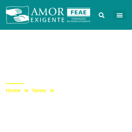
Notícias
Post: Palestra sobre O
Impacto da Legalização
das Drogas – Kevin Sabet
Home
News
Post