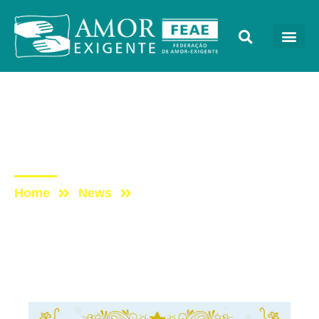
Mensagens
Post: Presenteie com
Livros do AE
Home
News
Post