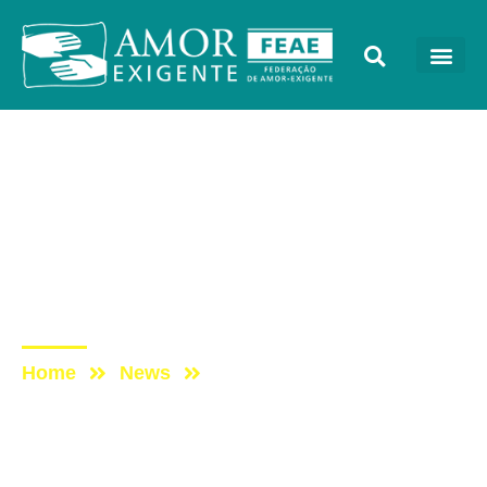
AE na Mídia
Post: Programa Tocando
em Frente Família com
Amor-Exigente –
07/05/2016
Home
News
Post