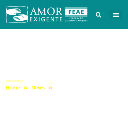
Sem categoria
Post: [PROGRAMA VIDA
MELHOR – REDEVIDA] –
02/05/2016
Home
News
Post