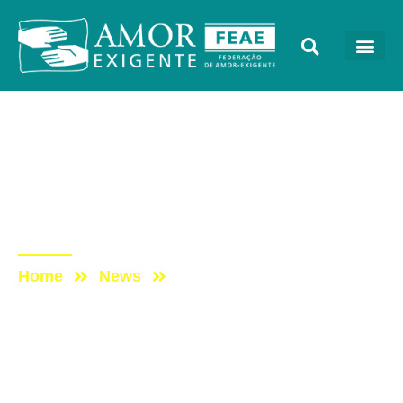
AE na Redevida
Post: [PROGRAMA VIDA
MELHOR – REDEVIDA] –
15/02/2016
Home
News
Post