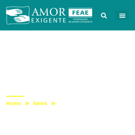
Artigos
Post: RECUPERANDO O
SER HUMANO QUE
EXISTE EM NÓS – Isabel
O. P.Cidral
Home
News
Post