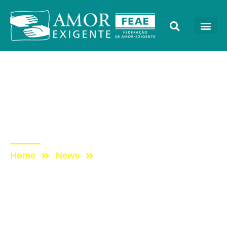
Sem categoria
Post: Programa Vida
Melhor – REDEVIDA –
27/11/2017
Home
News
Post