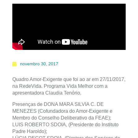
novembro 30, 2017
Quadro Amor-Exigente que foi ao ar em 27/11/2017,
na RedeVida. Programa Vida Melhor com a
apresentadora Claudia Tenório.
Presenças de DONA MARA SILVIA C. DE
MENEZES (Cofundadora do Amor-Exigente e
Membro do Conselho Deliberativo da FEAE);
LUIS ROBERTO SDOIA, (Presidente do Instituto
Padre Haroldo);