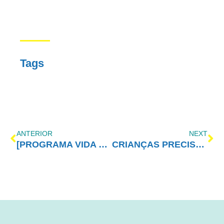
Tags
ANTERIOR
NEXT
[PROGRAMA VIDA MELHOR – REDEVIDA] – 30/05/2016
CRIANÇAS PRECISAM SER FELIZES, NÃO DE SEREM AS MELHORES