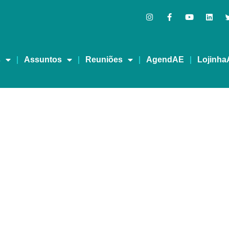
s
Assuntos
Reuniões
AgendAE
Lojinha
CIAL – Maio/2017