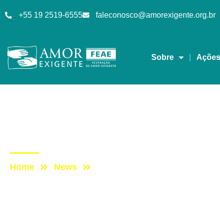
+55 19 2519-6555
faleconosco@amorexigente.org.br
Sobre
Açõe
Mensagens
Post: REVISTAE ESPE
Home
News
Post